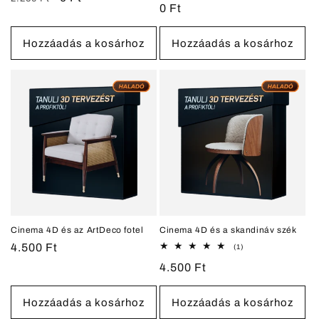
Normál
0 Ft
értékelés
ár
ár
ár
Hozzáadás a kosárhoz
Hozzáadás a kosárhoz
Cinema 4D és az ArtDeco fotel
Cinema 4D és a skandináv szék
Normál
4.500 Ft
1
(1)
összes
ár
Normál
4.500 Ft
értékelés
ár
Hozzáadás a kosárhoz
Hozzáadás a kosárhoz