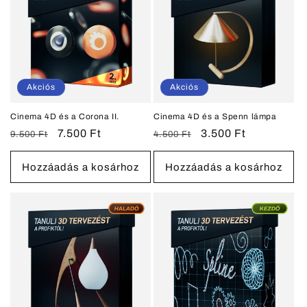
Akciós
Akciós
Cinema 4D és a Corona II.
Cinema 4D és a Spenn lámpa
Normál
Akciós
7.500 Ft
Normál
Akciós
3.500 Ft
9.500 Ft
4.500 Ft
ár
ár
ár
ár
Hozzáadás a kosárhoz
Hozzáadás a kosárhoz