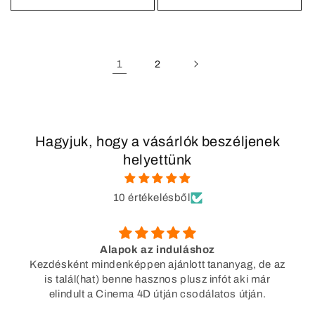
1
2
Hagyjuk, hogy a vásárlók beszéljenek
helyettünk
10 értékelésből
Hasznos anyag!
Hasznos, mert a Hair object segítségével lehet majd
később szőnyeget is csinálni.