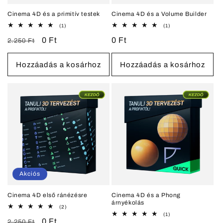
Cinema 4D és a primitív testek
Cinema 4D és a Volume Builder
1
1
(1)
(1)
összes
összes
Normál
Akciós
0 Ft
Normál
0 Ft
értékelés
értékelés
2.250 Ft
ár
ár
ár
Hozzáadás a kosárhoz
Hozzáadás a kosárhoz
Akciós
Cinema 4D első ránézésre
Cinema 4D és a Phong
árnyékolás
2
(2)
összes
1
(1)
Normál
Akciós
0 Ft
értékelés
összes
2.250 Ft