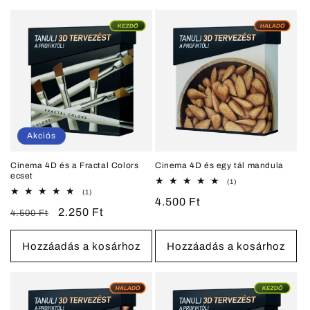
Akciós
Cinema 4D és a Fractal Colors
Cinema 4D és egy tál mandula
ecset
1
(1)
összes
1
(1)
Normál
4.500 Ft
értékelés
összes
Normál
Akciós
2.250 Ft
értékelés
4.500 Ft
ár
ár
ár
Hozzáadás a kosárhoz
Hozzáadás a kosárhoz