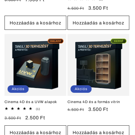
9.500 Ft
összes
ár
ár
Normál
Akciós
3.500 Ft
értékelés
4.500 Ft
ár
ár
Hozzáadás a kosárhoz
Hozzáadás a kosárhoz
Akciós
Akciós
Cinema 4D és a UVW alapok
Cinema 4D és a formás vitrin
Normál
Akciós
3.500 Ft
1
(1)
4.500 Ft
összes
ár
ár
Normál
Akciós
2.500 Ft
értékelés
3.500 Ft
ár
ár
Hozzáadás a kosárhoz
Hozzáadás a kosárhoz