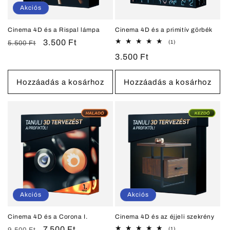
Akciós
Cinema 4D és a Rispal lámpa
Cinema 4D és a primitív görbék
Normál
Akciós
3.500 Ft
1
(1)
5.500 Ft
összes
ár
ár
Normál
3.500 Ft
értékelés
ár
Hozzáadás a kosárhoz
Hozzáadás a kosárhoz
Akciós
Akciós
Cinema 4D és a Corona I.
Cinema 4D és az éjjeli szekrény
Normál
Akciós
7.500 Ft
1
(1)