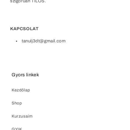
szigorúan TILOS.
KAPCSOLAT
tanulj3dt@gmail.com
Gyors linkek
Kezdőlap
Shop
Kurzusaim
GYIK