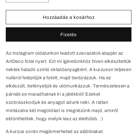
4D
4D
és
és
az
az
Hozzáadás a kosárhoz
ArtDeco
ArtDeco
fotel
fotel
Fizetés
mennyiségének
mennyiségének
csökkentése
növelése
Az Instagram oldalunkon leadott szavazatok alapján az
ArtDeco fotel nyert. Ezt mi ígéretünkhöz híven elkészítettük
nektek haladó szintű oktatóanyagként. A kurzuson teljesen
nulláról felépítjük a fotelt, majd textúrázzuk. Ha ez
elkészült, befényeljük és utómunkázzuk. Természetesen a
párnák se maradhatnak ki a játékból! Ezeket
szobrászkodjuk és anyagot adunk neki. A rattan
mintázatra két megoldást is megnézünk majd, amiről
eldönthetitek, hogy melyik lesz az élethűbb. :)
A kurzus során megismerheted az alábbiakat: