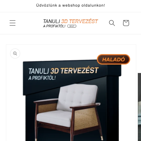
Ugrás a
Üdvözlünk a webshop oldalunkon!
tartalomhoz
Kosár
Kihagyás, és
ugrás a
termékadatokra