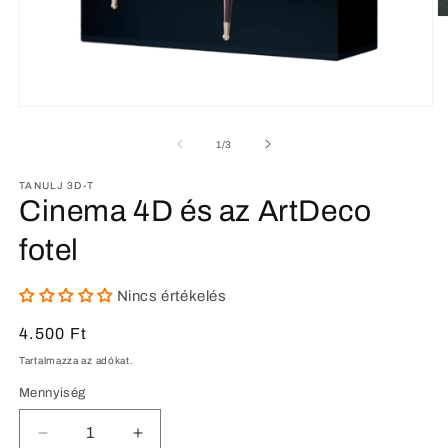
2.
m
m
a
m
p
1.
médiafájl
megnyitása
/
1
/
3
a
modális
párbeszédpanelen
TANULJ 3D-T
Cinema 4D és az ArtDeco
fotel
Nincs értékelés
Normál
4.500 Ft
ár
Tartalmazza az adókat.
Mennyiség
Cinema
Cinema