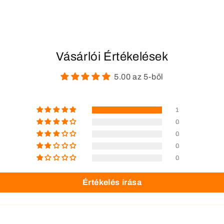
Vásárlói Értékelések
5.00 az 5-ből
1
0
0
0
0
Értékelés írása