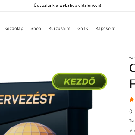
Üdvözlünk a webshop oldalunkon!
Kezdőlap
Shop
Kurzusaim
GYIK
Kapcsolat
TA
N
0 
ár
Ta
Me