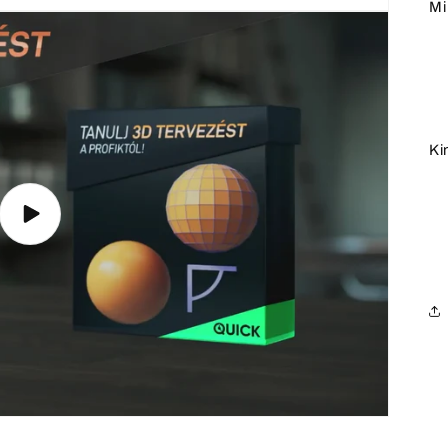
Mi
Ki
Videó
lejátszása