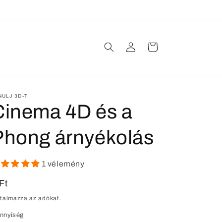
Bejelentkezés
Kosár
NULJ 3D-T
Cinema 4D és a
Phong árnyékolás
1 vélemény
ormál
Ft
rtalmazza az adókat.
nnyiség