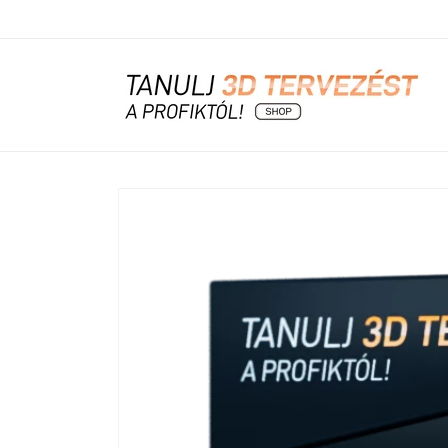
Ugrás a
tartalomhoz
Kihagyás, és
ugrás a
termékadatokra