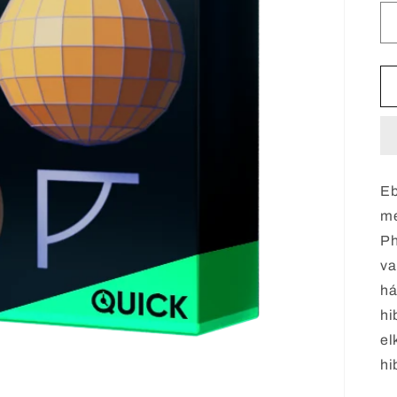
Eb
me
Ph
va
há
hi
el
hi