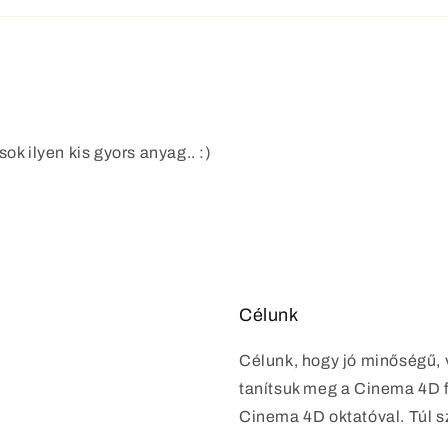
ok ilyen kis gyors anyag.. :)
Célunk
Célunk, hogy jó minőségű, 
tanítsuk meg a Cinema 4D f
Cinema 4D oktatóval. Túl s