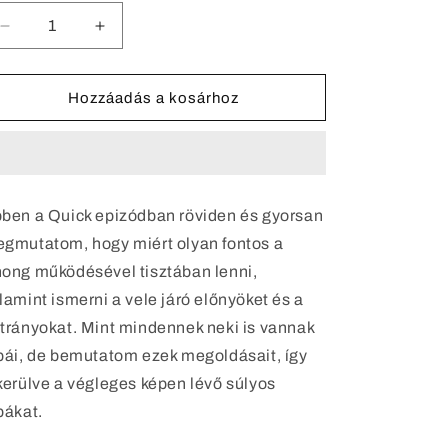
Cinema
Cinema
4D
4D
és
és
a
a
Hozzáadás a kosárhoz
Phong
Phong
árnyékolás
árnyékolás
mennyiségének
mennyiségének
csökkentése
növelése
ben a Quick epizódban röviden és gyorsan
gmutatom, hogy miért olyan fontos a
ong működésével tisztában lenni,
lamint ismerni a vele járó előnyöket és a
trányokat. Mint mindennek neki is vannak
bái, de bemutatom ezek megoldásait, így
kerülve a végleges képen lévő súlyos
bákat.